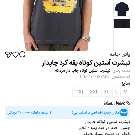
پاتن جامه
تیشرت آستین کوتاه یقه گرد چاپدار
دسته بندی
:
تیشرت آستین کوتاه چاپ دار مردانه
کد محصول
:
131621030260842
سایز
3XL
XXL
XL
L
M
جدول سایز
امکان خرید اقساطی با اسنپ پی!
4 قسط ماهانه
200,000
تومانی
تیشرت آستین کوتاه چاپدار
جنس : صد در صد پنبه - نخی
خنک زیر دست بسیار لطیف