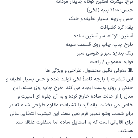
نوع: تیشرت آستین کوتاه چاپدار مردانه
جنس: 100٪ پنبه (نخی)
حس پارچه: بسیار لطیف و خنک
یقه: گرد کشبافت
آستین: کوتاه، سر آستین ساده
طرح چاپ: چاپ روی قسمت سینه
رنگ بندی: سبز و طوسی سیر
قواره: معمولی / راحت
🧵 معرفی دقیق محصول، طراحی و ویژگی ها
این تیشرت با پارچه کاملاً نخی تولید شده و حس بسیار لطیف و
خنکی را روی پوست ایجاد می کند. طرح چاپ روی سینه، این
مدل را از حالت ساده خارج کرده و به آن جلوه ای اسپرت و
خاص می بخشد. یقه گرد با کشبافت مقاوم طراحی شده که در
برابر شست وشو تغییر فرم نمی دهد. این تیشرت انتخابی عالی
برای آقایانی است که به استایل ساده اما متفاوت علاقه مند
هستند.