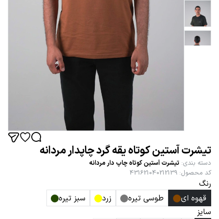
تیشرت آستین کوتاه یقه گرد چاپدار مردانه
دسته بندی
:
تیشرت آستین کوتاه چاپ دار مردانه
کد محصول
:
431621040212139
رنگ
قهوه ای
طوسی تیره
زرد
سبز تیره
سایز