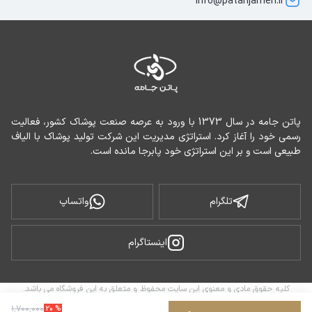
info@patanjameh.ir
پاتن جامه در سال 1373 با ورود به عرصه صنعت پوشاک کشور، فعالیت 
رسمی خود را آغاز کرد. استراتژی مدیریت این شرکت تولید پوشاک با الیاف 
طبیعی است و بر این استراتژی خود پابرجا مانده است.
تلگرام
واتساپ
اینستاگرام
کلیه حقوق مادی و معنوی این سایت محفوظ و متعلق به این فروشگاه می باشد.
ساخته شده توسط
فروشگاه ساز سپهر
۱
٬
۷۰۰
٬
۰۰۰
20
%