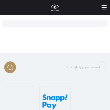
یمت انواع شلوار کارگو زنانه | خرید بهترین شلوار های کارگو دخترانه و ز
گر به دنبال یک شلوار خاص هستید که هم استایل شما را متمایز کند و 
عرفی کامل شلوار کارگو
لوار کارگو بگ مردانه و زنانه که امروزه در دنیای مد به وفور دیده می شود، در ابتدا نه برای استفاده روزمره بلکه برای نیروهای نظامی طراحی شده بود. نخستین با
 ادامه، ارتش آمریکا نیز در سال 1940 این شلوار را در یونیفرم چتربازها وارد کرد و طراحی آن را با افزودن دو جیب در جلوی شلوار توسعه داد تا فضای بیشتری برای حمل وسایل فراهم شود. پس از جنگ جهانی دوم، مانند بسیاری از تجهیزات نظامی، شلوار کارگو نیز وارد زندگی روزمره شد و طی دهه ها در شکل و کاربرد تغییر یافت.
90 میلادی، با رشد سبک موسیقی هیپ هاپ، شلوار کارگو در کنار شلوار خمره ای زنانه، جایگاه ویژه ای در استایل خیابانی یافت. در همین دوران، رالف لورن نیز این مدل شلوار را وارد دنیای مد کرد و آن را در مجموعه پاییز و زمستان خود به نمایش گذاشت. از آن زمان، این شلوار نه تنها برای مردان، بلکه برای زنان نیز طراحی و عرضه شد.
لوار کارگو با جیب های بزرگ و متعددش شناخته می شود. در حالت اس
ر طراحی های امروزی، تغییراتی در فرم جیب ها و نوع پارچه اعمال شد
هترین ویژگی های شلوار کارگو زنانه