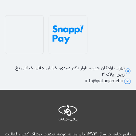
تهران، آزادگان جنوب، بلوار دکتر عبیدی، خیابان جلال، خیابان نخ
زرین، پلاک 3
info@patanjameh.ir
پاتن جامه در سال 1373 با ورود به عرصه صنعت پوشاک کشور، فعالیت 