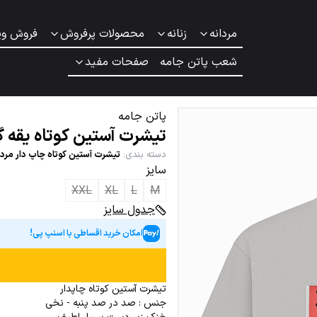
مردانه
زنانه
محصولات پرفروش
فروش وی
شعب پاتن جامه
صفحات مفید
پاتن جامه
تیشرت آستین کوتاه یقه گ
دسته بندی
:
تیشرت آستین کوتاه چاپ دار مردا
سایز
XXL
XL
L
M
جدول سایز
امکان خرید اقساطی با اسنپ پی!
تیشرت آستین کوتاه چاپدار
جنس : صد در صد پنبه - نخی