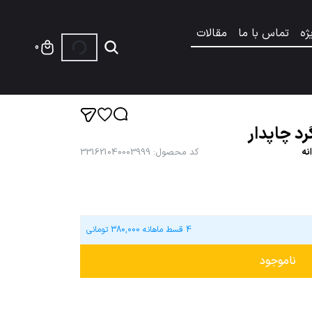
ژه
تماس با ما
مقالات
0
رد چاپدار
نه
کد محصول
:
331621040003999
4 قسط ماهانه
380,000
تومانی
ناموجود