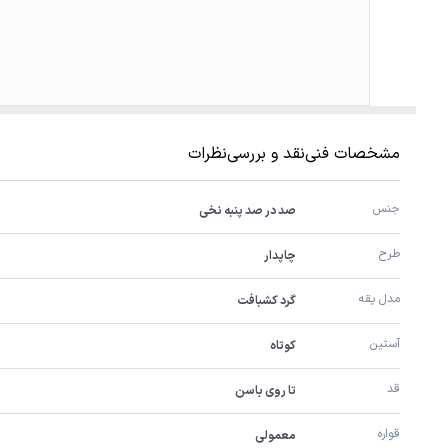
مشخصات فنی
نقد و بررسی
نظرات
جنس 
صد در صد پنبه نخی
طرح
چاپدار
مدل یقه
گرد کشبافت
آستین 
کوتاه
قد
تا روی باسن
قواره
معمولی