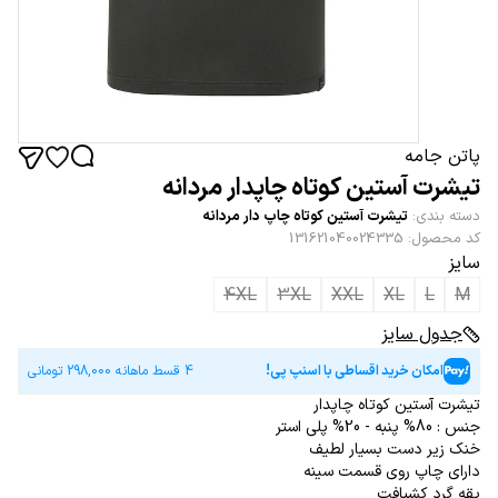
پاتن جامه
تیشرت آستین کوتاه چاپدار مردانه
دسته بندی
:
تیشرت آستین کوتاه چاپ دار مردانه
کد محصول
:
131621040024335
سایز
4XL
3XL
XXL
XL
L
M
جدول سایز
امکان خرید اقساطی با اسنپ پی!
4 قسط ماهانه
298,000
تومانی
تیشرت آستین کوتاه چاپدار
جنس : 80% پنبه - 20% پلی استر
خنک زیر دست بسیار لطیف
دارای چاپ روی قسمت سینه
یقه گرد کشبافت