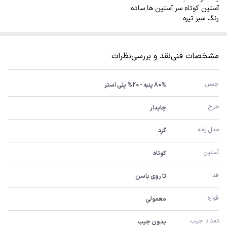
آستین کوتاه سر آستین ها ساده
رنگ سبز تیره
مشخصات فنی
نقد و بررسی
نظرات
جنس 
80% پنبه - 20% پلی استر
طرح
چاپدار
مدل یقه
گرد
آستین 
کوتاه
قد
تا روی باسن
قواره
معمولی
تعداد جیب
بدون جیب