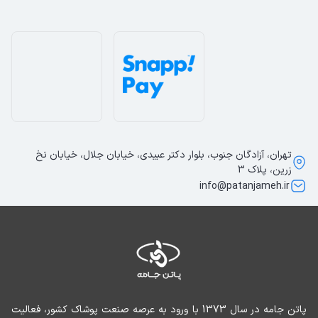
تهران، آزادگان جنوب، بلوار دکتر عبیدی، خیابان جلال، خیابان نخ
زرین، پلاک 3
info@patanjameh.ir
پاتن جامه در سال 1373 با ورود به عرصه صنعت پوشاک کشور، فعالیت 