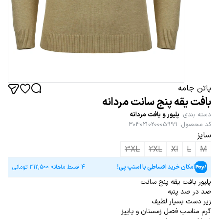
پاتن جامه
بافت یقه پنج سانت مردانه
دسته بندی
:
پلیور و بافت مردانه
کد محصول
:
304021020005999
سایز
3XL
2XL
Xl
L
M
امکان خرید اقساطی با اسنپ پی!
4 قسط ماهانه
312,500
تومانی
پلیور بافت یقه پنج سانت
صد در صد پنبه
زیر دست بسیار لطیف
گرم مناسب فصل زمستان و پاییز