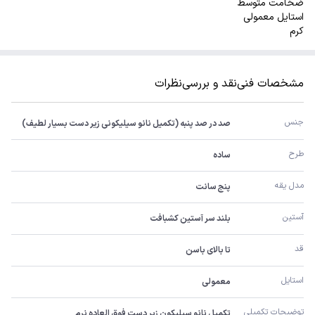
ضخامت متوسط
استایل معمولی
کرم
مشخصات فنی
نقد و بررسی
نظرات
جنس
صد در صد پنبه (تکمیل نانو سیلیکونی زیر دست بسیار لطیف)
طرح
ساده
مدل یقه
پنج سانت
آستین
بلند سر آستین کشبافت
قد
تا بالای باسن
استایل
معمولی
توضیحات تکمیلی
تکمیل نانو سیلیکون زیر دست فوق العاده نرم