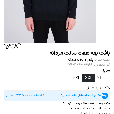
بافت یقه هفت سانت مردانه
دسته بندی
:
پلیور و بافت مردانه
کد محصول
:
304021040009999
سایز
3XL
XXL
Xl
L
جدول سایز
امکان خرید اقساطی با اسنپ پی!
4 قسط ماهانه
532,500
تومانی
50 درصد پنبه - 50 درصد اکریلیک
پلیور بافت یقه هفت سانت
زیر دست بسیار لطیف