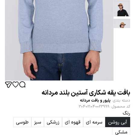
بافت یقه شکاری آستین بلند مردانه
دسته بندی
:
پلیور و بافت مردانه
کد محصول
:
304021040023999
رنگ
آبی روشن
سرمه ای
قهوه ای
زرشکی
سبز
طوسی
مشکی