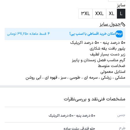
سایز
3XL
XXL
XL
L
جدول سایز
امکان خرید اقساطی با اسنپ پی!
4 قسط ماهانه
691,250
تومانی
50 درصد پنبه - 50 درصد اکریلیک
پلیور بافت یقه شکاری
زیر دست بسیار لطیف
گرم مناسب فصل زمستان و پاییز
ضخامت متوسط
استایل معمولی
مشکی ، زرشکی ، سرمه ای ، طوسی ، سبز ، قهوه ای ، آبی روشن
مشخصات فنی
نقد و بررسی
نظرات
جنس
50 درصد پنبه - 50 درصد اکریلیک
طرح
جلو فندقی پشت ساده