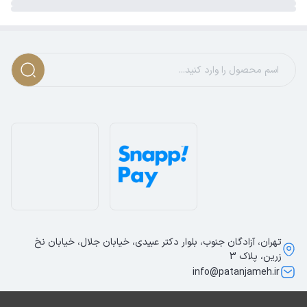
تهران، آزادگان جنوب، بلوار دکتر عبیدی، خیابان جلال، خیابان نخ
زرین، پلاک 3
info@patanjameh.ir