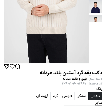
بافت یقه گرد آستین بلند مردانه
دسته بندی
:
پلیور و بافت مردانه
کد محصول
:
304021040013999
رنگ
بنفش
مشکی
طوسی
کرم
قهوه ای
سایز