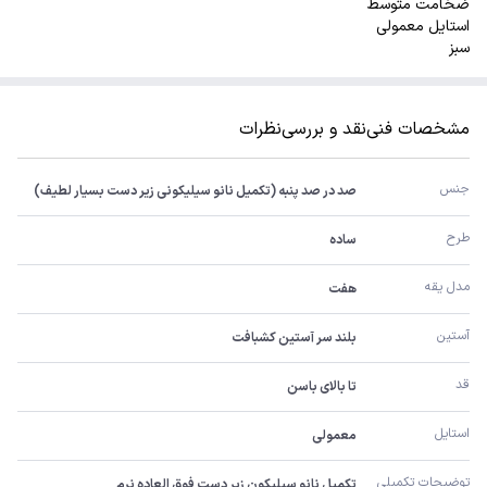
ضخامت متوسط
استایل معمولی
سبز
مشخصات فنی
نقد و بررسی
نظرات
جنس
صد در صد پنبه (تکمیل نانو سیلیکونی زیر دست بسیار لطیف)
طرح
ساده
مدل یقه
هفت
آستین
بلند سر آستین کشبافت
قد
تا بالای باسن
استایل
معمولی
توضیحات تکمیلی
تکمیل نانو سیلیکون زیر دست فوق العاده نرم