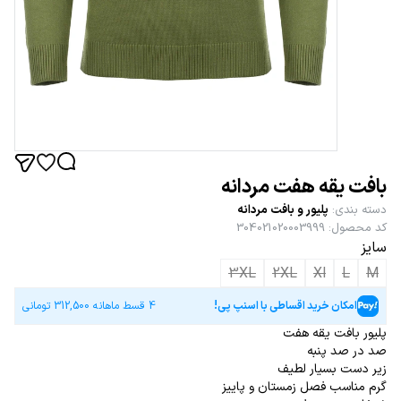
بافت یقه هفت مردانه
دسته بندی
:
پلیور و بافت مردانه
کد محصول
:
304021020003999
سایز
3XL
2XL
Xl
L
M
امکان خرید اقساطی با اسنپ پی!
4 قسط ماهانه
312,500
تومانی
پلیور بافت یقه هفت
صد در صد پنبه
زیر دست بسیار لطیف
گرم مناسب فصل زمستان و پاییز