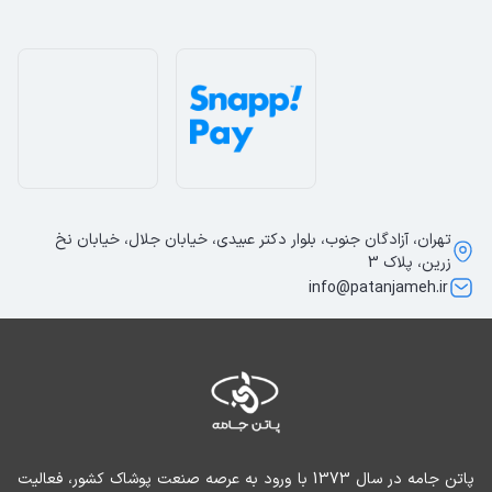
تهران، آزادگان جنوب، بلوار دکتر عبیدی، خیابان جلال، خیابان نخ
زرین، پلاک 3
info@patanjameh.ir
پاتن جامه در سال 1373 با ورود به عرصه صنعت پوشاک کشور، فعالیت 