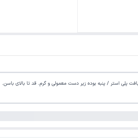
باسن. طرح دار ترکیب رنگ قرمز و سرمه ای.