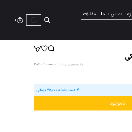
ژه
تماس با ما
مقالات
0
کی
کد محصول
:
304021000006999
4 قسط ماهانه
75,000
تومانی
ناموجود