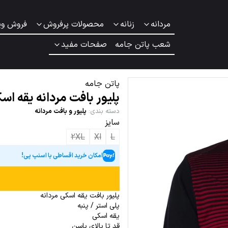
مردانه
زنانه
محصولات پرفروش
فروش وی
شعب پاتن جامه
صفحات مفید
پاتن جامه
پلیور بافت مردانه یقه اس
دسته بندی
:
پلیور و بافت مردانه
سایز
2XL
Xl
L
امکان خرید اقساطی با اسنپ پی!
پلیور بافت یقه اسکی مردانه
پلی استر / پنبه
یقه اسکی
قد تا بالای باسن