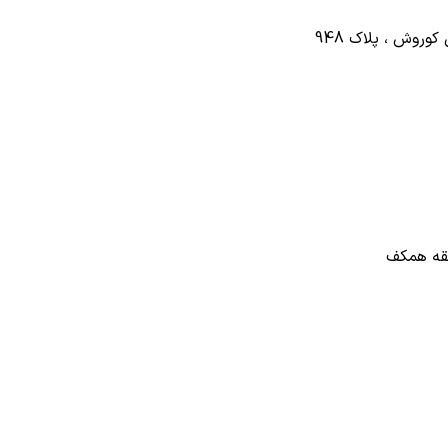
وروش ، پلاک 948
بقه همکف