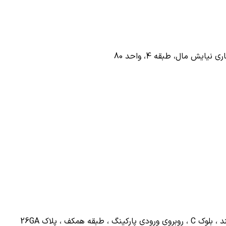
ش مال، طبقه 4، واحد 80
کف ، پلاک 26GA