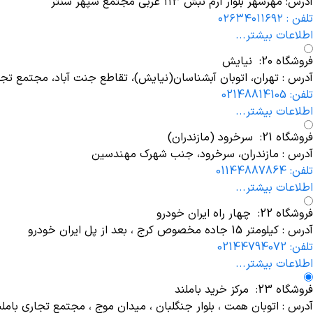
آدرس: مهرشهر بلوار ارم نبش ۱۱۳ غربی مجتمع سپهر سنتر
تلفن : ۰۲۶۳۴۰۱۱۶۹۲
اطلاعات بیشتر...
فروشگاه 20: نیایش
آدرس : تهران، اتوبان آبشناسان(نیایش)، تقاطع جنت آباد، مجتمع تجاری نیای
تلفن: 02148814105
اطلاعات بیشتر...
فروشگاه 21: سرخرود (مازندران)
آدرس : مازندران، سرخرود، جنب شهرک مهندسین
تلفن: 01144887864
اطلاعات بیشتر...
فروشگاه 22: چهار راه ایران خودرو
آدرس : کیلومتر 15 جاده مخصوص کرج ، بعد از پل ایران خودرو
تلفن: 02144794072
اطلاعات بیشتر...
فروشگاه 23: مرکز خرید باملند
آدرس : اتوبان همت ، بلوار جنگلبان ، میدان موج ، مجتمع تجاری باملند ، بلوک C ، روبروی ورودی پارکینگ ، طبقه هم