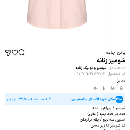
پاتن جامه
شومیز زنانه
دسته بندی
:
شومیز و تونیک زنانه
کد محصول
:
102731020027713
سایز
Xl
L
M
S
امکان خرید اقساطی با اسنپ پی!
4 قسط ماهانه
137,500
تومانی
شومیز / پیراهن زنانه
صد در صد پنبه (نخی)
آستین سه ربع / یقه برگردان
قد شومیز تا زیر باسن