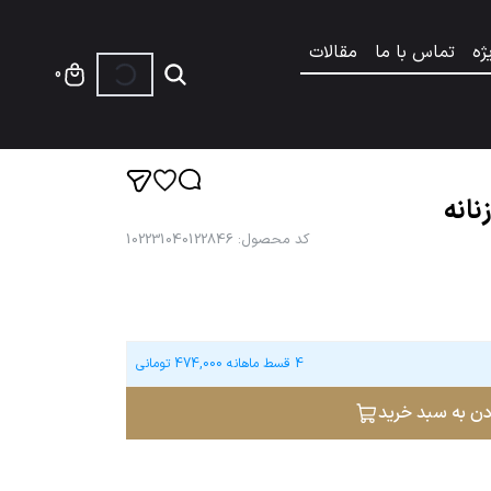
ژه
تماس با ما
مقالات
0
نانه
کد محصول
:
102231040122846
4 قسط ماهانه
474,000
تومانی
دن به سبد خرید