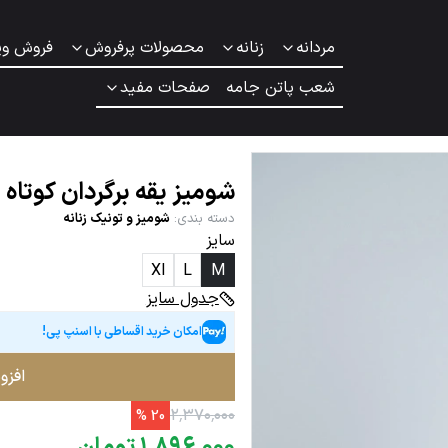
مردانه
زنانه
محصولات پرفروش
فروش وی
شعب پاتن جامه
صفحات مفید
شومیز یقه برگردان کوتاه ز
دسته بندی
:
شومیز و تونیک زنانه
سایز
Xl
L
M
جدول سایز
امکان خرید اقساطی با اسنپ پی!
افزو
۲
٬
۳۷۰
٬
۰۰۰
%
20