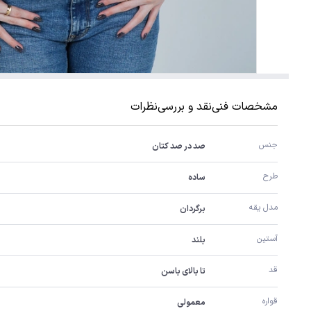
مشخصات فنی
نقد و بررسی
نظرات
جنس
صد در صد کتان
طرح
ساده
مدل یقه
برگردان
آستین
بلند
قد
تا بالای باسن
قواره
معمولی