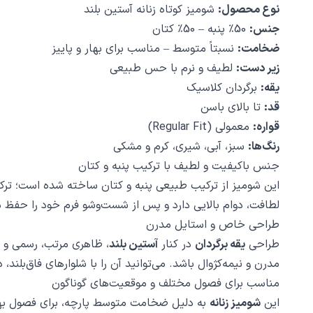
نوع محصول:
شومیز کوتاه زنانه آستین بلند
جنس:
50٪ پنبه – 50٪ کتان
ضخامت:
نسبتاً متوسط – مناسب برای بهار و پاییز
زیر دست:
لطیف و نرم با حس طبیعی
یقه:
برگردان کلاسیک
قد:
تا بالای باسن
قواره:
معمولی (Regular Fit)
رنگ‌ها:
سبز، آبی، شیری، کرم و مشکی
جنس باکیفیت و لطیف با ترکیب پنبه و کتان
این شومیز از ترکیب طبیعی پنبه و کتان ساخته شده است؛ ترک
لطافت، دوام بالایی دارد و پس از شست‌وشو فرم خود را حفظ می
طراحی خاص و استایل مدرن
طراحی
یقه برگردان
در کنار
آستین بلند
، ظاهری مرتب، رسمی و 
مدرن و نیمه‌کژوال باشد. می‌توانید آن را با شلوارهای فاق‌بلن
مناسب برای فصول مختلف و موقعیت‌های گوناگون
این
شومیز زنانه
به دلیل ضخامت متوسط پارچه، برای فصول بهار، 