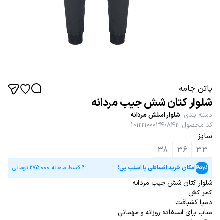
پاتن جامه
شلوار کتان شش جیب مردانه
دسته بندی
:
شلوار اسلش مردانه
کد محصول
:
101221000340842
سایز
38
36
33
امکان خرید اقساطی با اسنپ پی!
4 قسط ماهانه
275,000
تومانی
شلوار کتان شش جیب مردانه
کمر کش
دمپا کشبافت
مناب برای استفاده روزانه و مهمانی