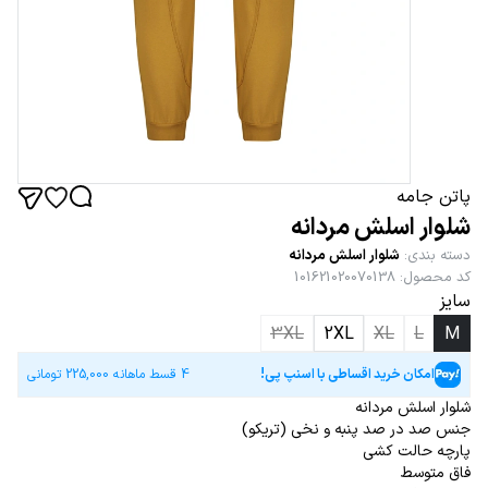
پاتن جامه
شلوار اسلش مردانه
دسته بندی
:
شلوار اسلش مردانه
کد محصول
:
101621020070138
سایز
3XL
2XL
XL
L
M
امکان خرید اقساطی با اسنپ پی!
4 قسط ماهانه
225,000
تومانی
شلوار اسلش مردانه
جنس صد در صد پنبه و نخی (تریکو)
پارچه حالت کشی
فاق متوسط