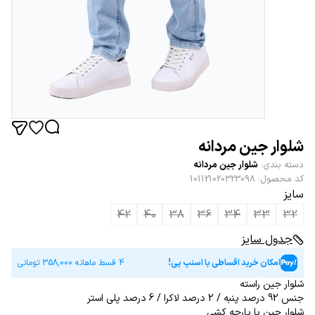
شلوار جین مردانه
دسته بندی
:
شلوار جین مردانه
کد محصول
:
101121020323098
سایز
42
40
38
36
34
33
32
جدول سایز
امکان خرید اقساطی با اسنپ پی!
4 قسط ماهانه
358,000
تومانی
شلوار جین راسته
جنس 92 درصد پنبه / 2 درصد لاکرا / 6 درصد پلی استر
شلوار جین با پارچه کشی