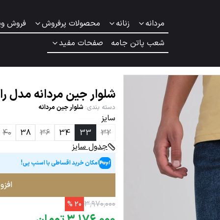
مردانه
زنانه
محصولات پرفروش
فروش وی
شعب پاتن جامه
صفحات مفید
شلوار جین مردانه مدل را
دسته بندی
:
شلوار جین مردانه
سایز
40
38
36
34
33
32
جدول سایز
امکان خرید اقساطی با اسنپ پی!
افزو
۳
٬
۹۷۰
٬
۰۰۰
%
20