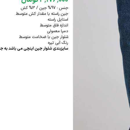
۰۰۰
٬
۱۷۶
٬
۳
تومان
جنس : 97% جین / 3% کش
جین راسته با مقدار کش متوسط
استایل راسته
اندازه فاق متوسط
دمپا معمولی
شلوار جین با ضخامت متوسط
رنگ آبی تیره
سایزبندی شلوار جین اینچی می باشد به جد