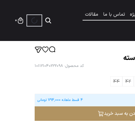
ژه
تماس با ما
مقالات
0
سته
کد محصول
:
101121040232098
44
42
4 قسط ماهانه
794,000
تومانی
دن به سبد خرید