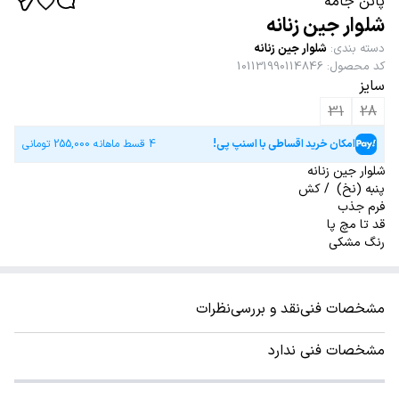
پاتن جامه
شلوار جین زنانه
دسته بندی
:
شلوار جین زنانه
کد محصول
:
101131990114846
سایز
31
28
امکان خرید اقساطی با اسنپ پی!
4 قسط ماهانه
255,000
تومانی
شلوار جین زنانه
پنبه (نخ) / کش
فرم جذب
قد تا مچ پا
رنگ مشکی
مشخصات فنی
نقد و بررسی
نظرات
مشخصات فنی ندارد