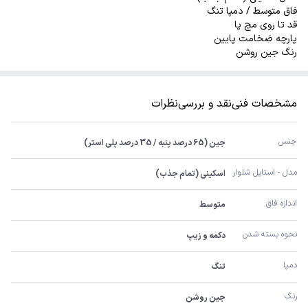
فاق متوسط / دمپا تنگ
قد تا روی مچ پا
پارچه ضخامت پایین
رنگ جین روشن
مشخصات فنی
نقد و بررسی
نظرات
جنس
جین (65 درصد پنبه / 35 درصد پلی استر)
مدل - استایل شلوار
اسکینی (تمام جذب)
اندازه فاق
متوسط
نحوه بسته شدن
دکمه و زیپ
دمپا
تنگ
رنگ
جین روشن