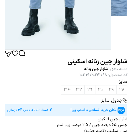
شلوار جین زنانه اسکینی
دسته بندی
:
شلوار جین زنانه
کد محصول
:
101131020241098
سایز
34
32
31
30
29
28
جدول سایز
امکان خرید اقساطی با اسنپ پی!
4 قسط ماهانه
340,000
تومانی
شلوار جین اسکینی
جنس 65 درصد جین / 35 درصد پلی استر
مدل اسکینی (تمام جذب)