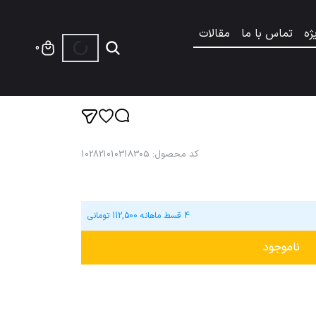
ژه
تماس با ما
مقالات
0
کد محصول
:
102821010318305
4 قسط ماهانه
112,500
تومانی
ناموجود