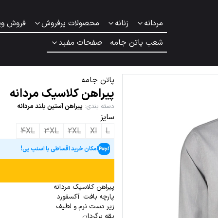
مردانه
زنانه
محصولات پرفروش
فروش وی
شعب پاتن جامه
صفحات مفید
پاتن جامه
پیراهن کلاسیک مردانه
دسته بندی
:
پیراهن آستین بلند مردانه
سایز
4XL
3XL
2XL
Xl
L
امکان خرید اقساطی با اسنپ پی!
پیراهن کلاسیک مردانه
پارچه بافت آکسفورد
زیر دست نرم و لطیف
یقه برگردان