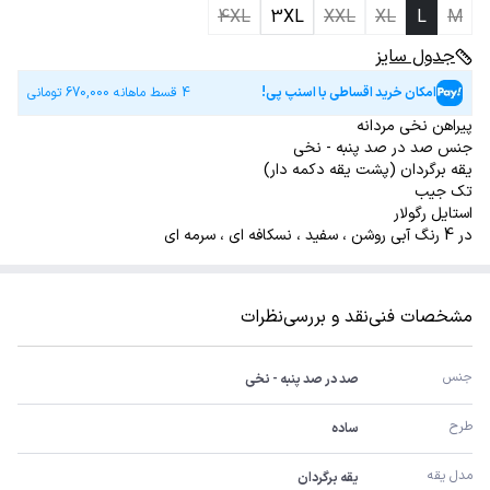
4XL
3XL
XXL
XL
L
M
جدول سایز
امکان خرید اقساطی با اسنپ پی!
4 قسط ماهانه
670,000
تومانی
پیراهن نخی مردانه
جنس صد در صد پنبه - نخی
یقه برگردان (پشت یقه دکمه دار)
تک جیب
استایل رگولار
در 4 رنگ آبی روشن ، سفید ، نسکافه ای ، سرمه ای
مشخصات فنی
نقد و بررسی
نظرات
جنس
صد در صد پنبه - نخی
طرح
ساده
مدل یقه
یقه برگردان