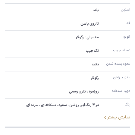
آستین
بلند
قد
تا روی باسن
قواره
معمولی - رگولار
تعداد جیب
تک جیب
نحوه بسته شدن
دکمه
مدل پیراهن
رگولار
مورد استفاده
روزمره ، اداری رسمی
رنگ
در 4 رنگ آبی روشن ، سفید ، نسکافه ای ، سرمه ای
نمایش بیشتر