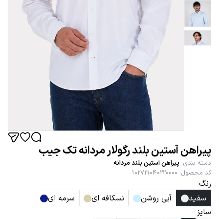
پیراهن آستین بلند رگولار مردانه تک جیب
دسته بندی
:
پیراهن آستین بلند مردانه
کد محصول
:
102721040220000
رنگ
سفید
آبی روشن
نسکافه ای
سرمه ای
سایز