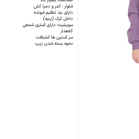
ضخامت بسیار بالا
شلوار : کمر و دمپا کش
دارای بند تنظیم شونده
داخل کرک (پنبه)
سویشرت: دارای آستری شمعی
کلاهدار
سر آستین ها کشبافت
نحوه بسته شدن زیپ