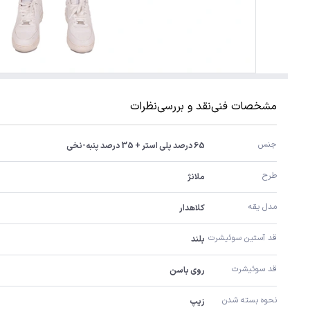
مشخصات فنی
نقد و بررسی
نظرات
جنس
65 درصد پلی استر + 35 درصد پنبه-نخی
طرح
ملانژ
مدل یقه
کلاهدار
قد آستین سوئیشرت
بلند
قد سوئیشرت
روی باسن
نحوه بسته شدن
زیپ