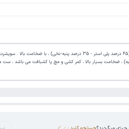
خرید ست سویشرت شلوار اسلش زنانه کلاهدار ، ست از جنس (65 درصد پلی استر 
پنبه) ، ضخامت بسیار بالا ، کمر کشی و مچ پا کشبافت می باشد ، ست
 چیزی میگردید؟
جستجو کنید