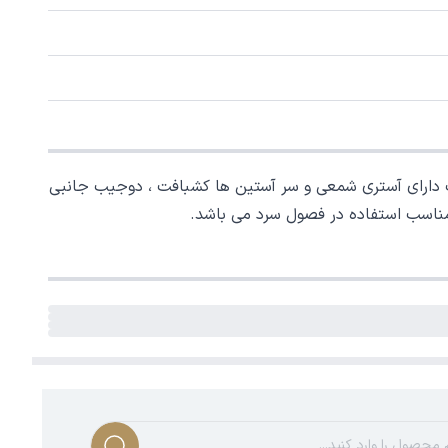
- 35 درصد پنبه-نخی) ، با ضخامت بالا . سویشرت دارای آستری شمعی و سر آستین ها کشبافت ، دوجیب جانبی
 مناسب استفاده در فصول سرد می باشد.