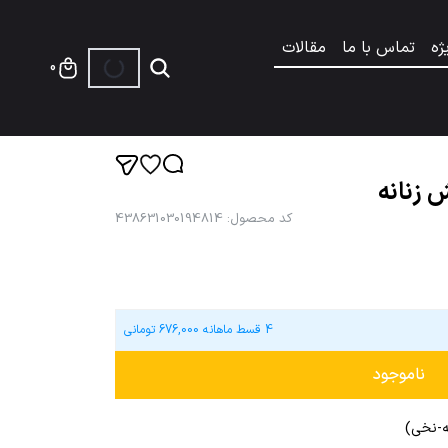
ژه
تماس با ما
مقالات
0
زنانه
کد محصول
:
438631030194814
4 قسط ماهانه
676,000
تومانی
ناموجود