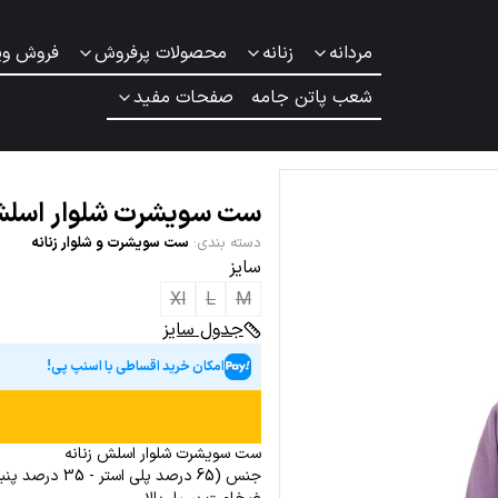
مردانه
زنانه
محصولات پرفروش
فروش وی
شعب پاتن جامه
صفحات مفید
ست سویشرت شلوار اسلش 
دسته بندی
:
ست سویشرت و شلوار زنانه
سایز
Xl
L
M
جدول سایز
امکان خرید اقساطی با اسنپ پی!
ست سویشرت شلوار اسلش زنانه
جنس (65 درصد پلی استر - 35 درصد پنبه-نخی)