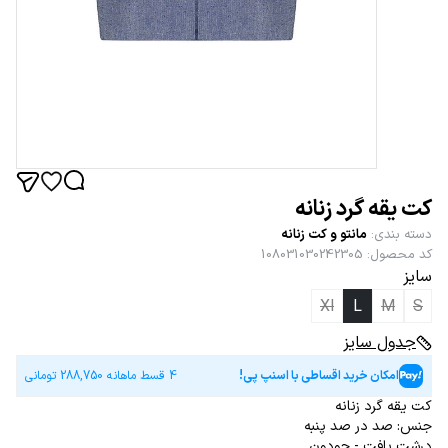
کت یقه گرد زنانه
دسته بندی
:
مانتو و کت زنانه
کد محصول
:
108031030242305
سایز
Xl
L
M
S
جدول سایز
امکان خرید اقساطی با اسنپ پی!
4 قسط ماهانه
288,750
تومانی
کت یقه گرد زنانه
جنس: صد در صد پنبه
درشت بافت - جودون