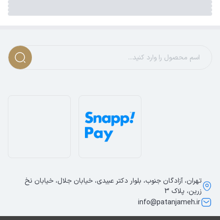
تهران، آزادگان جنوب، بلوار دکتر عبیدی، خیابان جلال، خیابان نخ
زرین، پلاک 3
info@patanjameh.ir