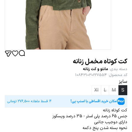
کت کوتاه مخمل زنانه
دسته بندی
:
مانتو و کت زنانه
کد محصول
:
108431030227554
سایز
Xl
L
M
S
امکان خرید اقساطی با اسنپ پی!
4 قسط ماهانه
276,500
تومانی
کت کوتاه زنانه
جنس 65 درصد پلی استر - 35 درصد ویسکوز
دارای دوجیب جانبی
نحوه بسته شدن پنج دکمه