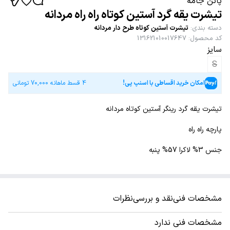
پاتن جامه
تیشرت یقه گرد آستین کوتاه راه راه مردانه
دسته بندی
:
تیشرت آستین کوتاه طرح دار مردانه
کد محصول
:
131621010017647
سایز
S
امکان خرید اقساطی با اسنپ پی!
4 قسط ماهانه
70,000
تومانی
تیشرت یقه گرد رینگر آستین کوتاه مردانه
پارچه راه راه
جنس 3% لاکرا 57% پنبه
مشخصات فنی
نقد و بررسی
نظرات
مشخصات فنی ندارد