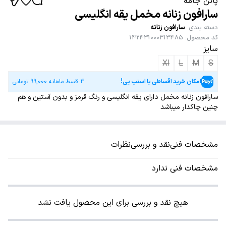
پاتن جامه
سارافون زنانه مخمل یقه انگلیسی
دسته بندی
:
سارافون زنانه
کد محصول
:
142431000313485
سایز
Xl
L
M
S
امکان خرید اقساطی با اسنپ پی!
4 قسط ماهانه
99,000
تومانی
سارافون زنانه مخمل دارای یقه انگلیسی و رنگ قرمز و بدون آستین و هم
چنین چاکدار میباشد
مشخصات فنی
نقد و بررسی
نظرات
مشخصات فنی ندارد
هیچ نقد و بررسی برای این محصول یافت نشد