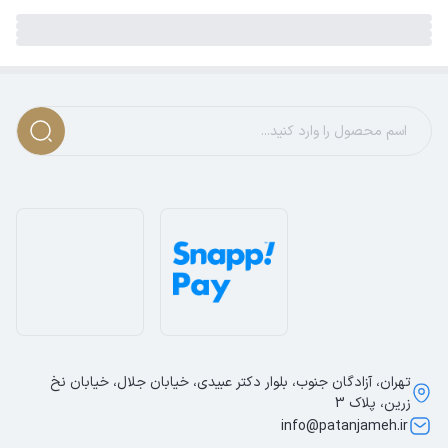
تهران، آزادگان جنوب، بلوار دکتر عبیدی، خیابان جلال، خیابان نخ
زرین، پلاک 3
info@patanjameh.ir