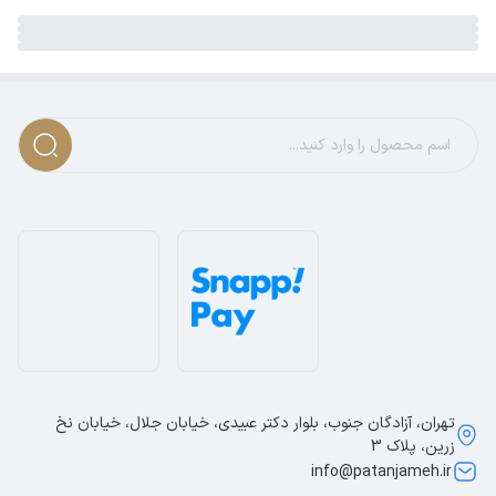
تهران، آزادگان جنوب، بلوار دکتر عبیدی، خیابان جلال، خیابان نخ
زرین، پلاک 3
info@patanjameh.ir