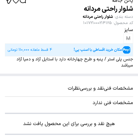
پاتن جامه
شلوار راحتی مردانه
دسته بندی
:
شلوار راحتی مردانه
کد محصول
:
101721000214125
سایز
M
امکان خرید اقساطی با اسنپ پی!
4 قسط ماهانه
110,000
تومانی
جنس پلی استر / پنبه و طرح چهارخانه دارد با استایل آزاد و دمپا آزاد
میباشد
مشخصات فنی
نقد و بررسی
نظرات
مشخصات فنی ندارد
هیچ نقد و بررسی برای این محصول یافت نشد