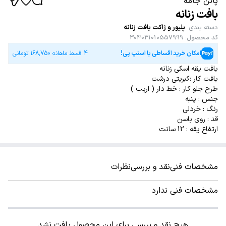
پاتن جامه
بافت زنانه
دسته بندی
:
پلیور و ژاکت بافت زنانه
کد محصول
:
304031010557999
امکان خرید اقساطی با اسنپ پی!
4 قسط ماهانه
168,750
تومانی
بافت یقه اسکی زنانه
بافت کار :کبریتی درشت
طرح جلو کار : خط دار ( اریب )
جنس : پنبه
رنگ : خردلی
قد : روی باسن
ارتفاع یقه : 12 سانت
مشخصات فنی
نقد و بررسی
نظرات
مشخصات فنی ندارد
هیچ نقد و بررسی برای این محصول یافت نشد