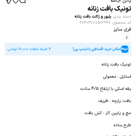
پاتن جامه
تونیک بافت زنانه
دسته بندی
:
پلیور و ژاکت بافت زنانه
کد محصول
:
304031010516999
فری سایز
F
امکان خرید اقساطی با اسنپ پی!
4 قسط ماهانه
70,000
تومانی
تونیک بافت زنانه
استایل : معمولی
یقه اسکی با ارتفاع 4/5 سانت
بافت پارچه : ظریف
مچ و پایین کار : کش بافت
طرح ساده