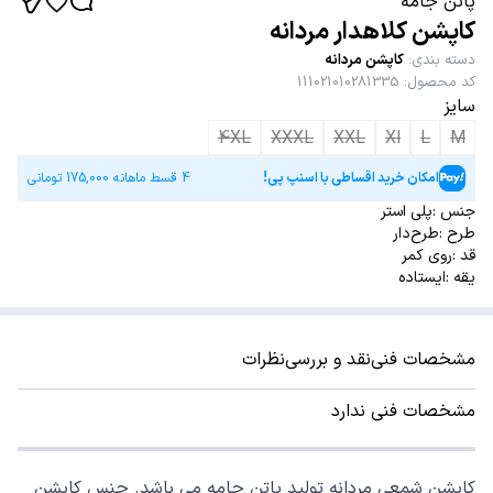
پاتن جامه
کاپشن کلاهدار مردانه
دسته بندی
:
کاپشن مردانه
کد محصول
:
111021010281335
سایز
4XL
XXXL
XXL
Xl
L
M
امکان خرید اقساطی با اسنپ پی!
4 قسط ماهانه
175,000
تومانی
جنس :پلی استر
طرح :طرح‌دار
قد :روی کمر
یقه :ایستاده
مشخصات فنی
نقد و بررسی
نظرات
مشخصات فنی ندارد
کاپشن شمعی مردانه تولید پاتن جامه می باشد. جنس کاپشن