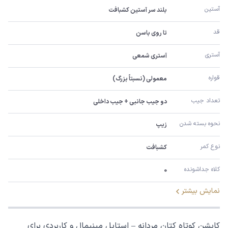
آستین
بلند سر آستین کشبافت
قد
تا روی باسن
آستری
آستری شمعی
قواره
معمولی (نسبتاً بزرگ)
تعداد جیب
دو جیب جانبی + جیب داخلی
نحوه بسته شدن
زیپ
نوع کمر
کشبافت
کلاه جداشونده
0
نمایش بیشتر
کاپشن کوتاه کتان مردانه – استایل مینیمال و کاربردی برای