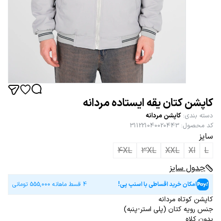
کاپشن کتان یقه ایستاده مردانه
دسته بندی
:
کاپشن مردانه
کد محصول
:
311221040020443
سایز
4XL
3XL
XXL
Xl
L
جدول سایز
امکان خرید اقساطی با اسنپ پی!
4 قسط ماهانه
555,000
تومانی
کاپشن کوتاه مردانه
جنس رویه کتان (پلی استر-پنبه)
بدون کلاه