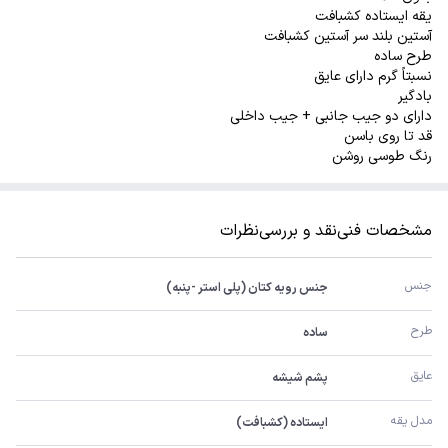
یقه ایستاده کشبافت
آستین بلند سر آستین کشبافت
طرح ساده
نسبتاً گرم دارای عایق
بادگیر
دارای دو جیب جانبی + جیب داخلی
قد تا روی باسن
رنگ طوسی روشن
مشخصات فنی
نقد و بررسی
نظرات
جنس
جنس رویه کتان (پلی استر -پنبه)
طرح
ساده
عایق
پشم شیشه
مدل یقه
ایستاده (کشبافت)