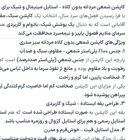
کاپشن شمعی مردانه بدون کلاه – استایل مینیمال و شیک برای ف
با فرا رسیدن فصل‌های سرد سال، انتخاب یک
کاپشن سبک، مقاو
آقایانی است که به دنبال
یک پوشش شیک، بادوام و کاربردی
هست
سرمای ملایم فصول پاییز و نیمه‌سرد محافظت می‌کند
.
ویژگی‌های کاپشن شمعی بدون کلاه مردانه سبز سدری
1. جنس 100٪ پلی‌استر شمعی – مقاوم، سبک و ضدآب
پارچه این کاپشن از
جنس شمعی (پلی‌استر صددرصد)
است که 
رطوبت و باد مقاوم
بوده و
مانع از نفوذ سرما به داخل لباس می‌
2. ضخامت پایین، اما گرم و راحت
یکی از مزایای این کاپشن
ضخامت کم اما خاصیت گرم‌کنندگی آ
پیراهن پوشیده شود
.
3. طراحی یقه ایستاده – شیک و کاربردی
یقه این کاپشن به
صورت ایستاده طراحی شده است
که هم
است
استایل رسمی و هم برای استایل کژوال و روزمره مناسب باشد
.
4. مدل استایل فیت – خوش‌فرم و مدرن
یکی از ویژگی‌های این کاپشن
برش‌های فیت و دوخت متناسب آ