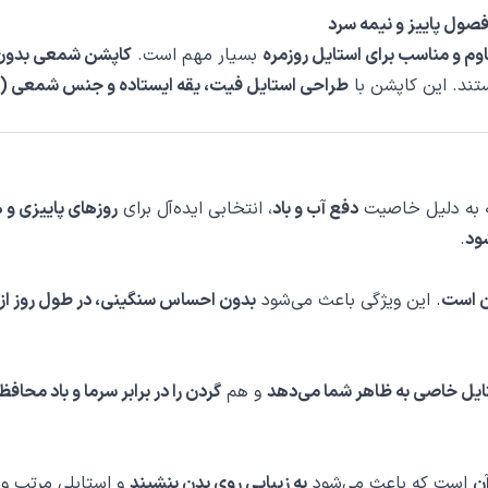
صول پاییز و نیمه سرد
م و مناسب برای استایل روزمره
بسیار مهم است.
کاپشن شمعی بدون ک
ند. این کاپشن با
طراحی استایل فیت، یقه ایستاده و جنس شمعی (100٪ پلی‌استر)
به دلیل خاصیت
دفع آب و باد
، انتخابی ایده‌آل برای
روزهای پاییزی و 
شود
.
ن است
. این ویژگی باعث می‌شود
بدون احساس سنگینی، در طول روز از 
ایل خاصی به ظاهر شما می‌دهد
و هم
گردن را در برابر سرما و باد محاف
ن
است که باعث می‌شود
به زیبایی روی بدن بنشیند
و استایلی مرتب و 