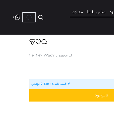
ژه
تماس با ما
مقالات
0
کد محصول
:
111021030177557
4 قسط ماهانه
502,500
تومانی
ناموجود