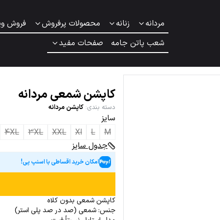
مردانه
زنانه
محصولات پرفروش
فروش وی
شعب پاتن جامه
صفحات مفید
کاپشن شمعی مردانه
دسته بندی
:
کاپشن مردانه
سایز
4XL
3XL
XXL
Xl
L
M
جدول سایز
امکان خرید اقساطی با اسنپ پی!
کاپشن شمعی بدون کلاه
جنس: شمعی (صد در صد پلی استر)