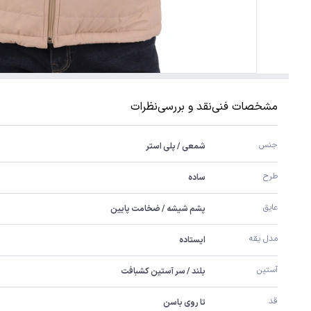
مشخصات فنی
نقد و بررسی
نظرات
جنس
شمعی / پلی استر
طرح
ساده
عایق
پشم شیشه / ضخامت پایین
مدل یقه
ایستاده
آستین
بلند / سر آستین کشبافت
قد
تا روی باسن