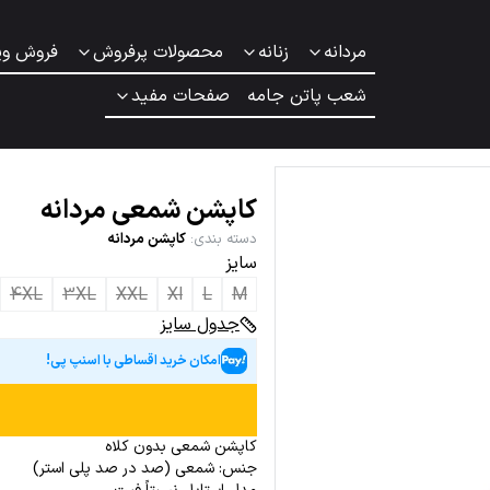
مردانه
زنانه
محصولات پرفروش
فروش وی
شعب پاتن جامه
صفحات مفید
کاپشن شمعی مردانه
دسته بندی
:
کاپشن مردانه
سایز
4XL
3XL
XXL
Xl
L
M
جدول سایز
امکان خرید اقساطی با اسنپ پی!
کاپشن شمعی بدون کلاه
جنس: شمعی (صد در صد پلی استر)