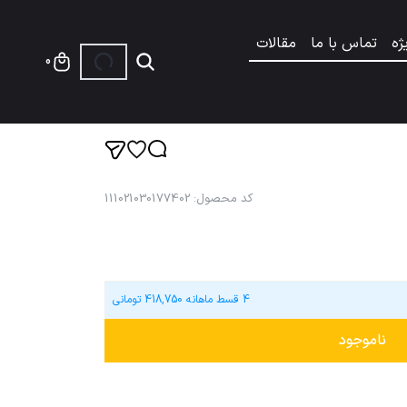
ژه
تماس با ما
مقالات
0
کد محصول
:
111021030177402
4 قسط ماهانه
418,750
تومانی
ناموجود