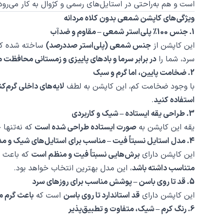
است و هم به‌راحتی در استایل‌های رسمی و کژوال به کار می‌رود
ویژگی‌های کاپشن شمعی بدون کلاه مردانه
1. جنس 100٪ پلی‌استر شمعی – مقاوم و ضدآب
این کاپشن از
جنس شمعی (پلی‌استر صددرصد)
ساخته شده که
سرد، شما را
در برابر سرما و بادهای پاییزی و زمستانی محافظت م
2. ضخامت پایین، اما گرم و سبک
با وجود ضخامت کم، این کاپشن به لطف
لایه‌های داخلی گرم‌کن
استفاده کنید
.
3. طراحی یقه ایستاده – شیک و کاربردی
یقه این کاپشن به
صورت ایستاده طراحی شده است
که نه‌تنها 
4. مدل استایل نسبتاً فیت – مناسب برای استایل‌های شیک و مدرن
این کاپشن دارای
برش‌هایی نسبتاً فیت و منظم است
که باعث م
متناسب داشته باشد
، این مدل بهترین انتخاب خواهد بود.
5. قد تا روی باسن – پوشش مناسب برای روزهای سرد
این کاپشن دارای
قد استاندارد تا روی باسن
است که
باعث گرم ما
6. رنگ کرم – شیک، متفاوت و تطبیق‌پذیر