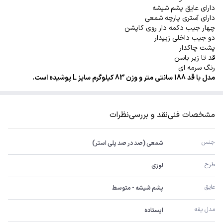
دارای عایق پشم شیشه
دارای آستری پارچه شمعی
چهار جیب دکمه دار روی کاپشن
دو جیب داخلی زیپدار
پشت چاکدار
قد تا زیر باسن
رنگ سرمه ای
مدل با قد 188 سانتی متر و وزن 83 کیلوگرم سایز L پوشیده است.
مشخصات فنی
نقد و بررسی
نظرات
جنس
شمعی (صد در صد پلی استر)
طرح
لوزی
عایق
پشم شیشه - متوسط
مدل یقه
ایستاده