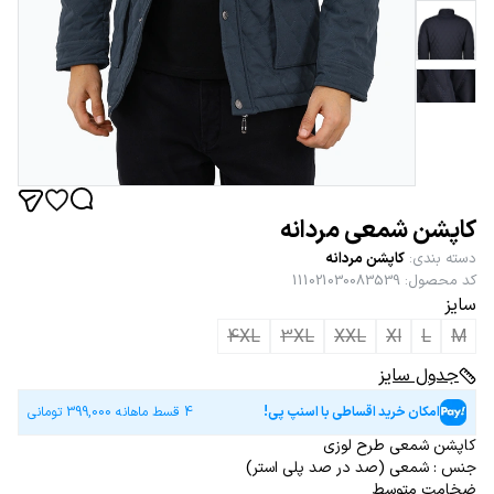
کاپشن شمعی مردانه
دسته بندی
:
کاپشن مردانه
کد محصول
:
111021030083539
سایز
4XL
3XL
XXL
Xl
L
M
جدول سایز
امکان خرید اقساطی با اسنپ پی!
4 قسط ماهانه
399,000
تومانی
کاپشن شمعی طرح لوزی
جنس : شمعی (صد در صد پلی استر)
ضخامت متوسط