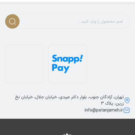
تهران، آزادگان جنوب، بلوار دکتر عبیدی، خیابان جلال، خیابان نخ
زرین، پلاک 3
info@patanjameh.ir