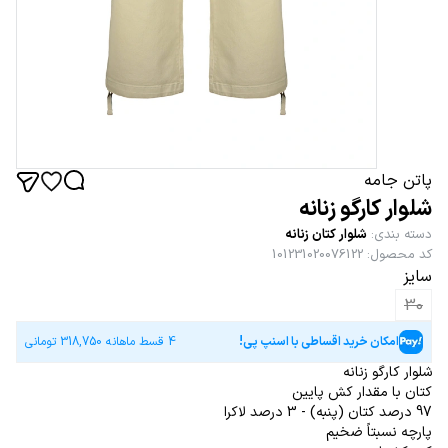
پاتن جامه
شلوار کارگو زنانه
دسته بندی
:
شلوار کتان زنانه
کد محصول
:
101231020076122
سایز
30
امکان خرید اقساطی با اسنپ پی!
4 قسط ماهانه
318,750
تومانی
شلوار کارگو زنانه
کتان با مقدار کش پایین
97 درصد کتان (پنبه) - 3 درصد لاکرا
پارچه نسبتاً ضخیم