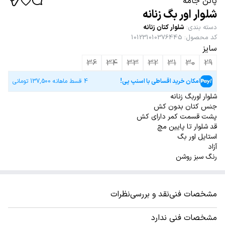
پاتن جامه
شلوار اور بگ زنانه
دسته بندی
:
شلوار کتان زنانه
کد محصول
:
101231010376445
سایز
36
34
33
32
31
30
29
امکان خرید اقساطی با اسنپ پی!
4 قسط ماهانه
137,500
تومانی
شلوار اوربگ زنانه
جنس کتان بدون کش
پشت قسمت کمر دارای کش
قد شلوار تا پایین مچ
استایل اور بگ
آزاد
رنگ سبز روشن
مشخصات فنی
نقد و بررسی
نظرات
مشخصات فنی ندارد