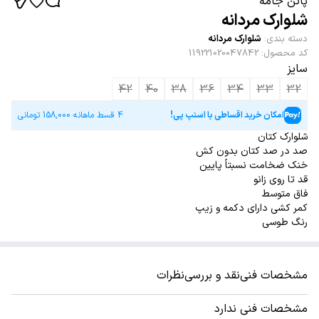
پاتن جامه
شلوارک مردانه
دسته بندی
:
شلوارک مردانه
کد محصول
:
119221020047842
سایز
42
40
38
36
34
33
32
امکان خرید اقساطی با اسنپ پی!
4 قسط ماهانه
158,000
تومانی
شلوارک کتان
صد در صد کتان بدون کش
خنک ضخامت نسبتاً پایین
قد تا روی زانو
فاق متوسط
کمر کشی دارای دکمه و زیپ
رنگ طوسی
مشخصات فنی
نقد و بررسی
نظرات
مشخصات فنی ندارد