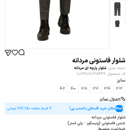
شلوار فاستونی مردانه
دسته بندی
:
شلوار پارچه ای مردانه
کد محصول
:
101321020138442
سایز
42
40
38
36
34
33
جدول سایز
امکان خرید اقساطی با اسنپ پی!
4 قسط ماهانه
284,750
تومانی
شلوار فاستونی مردانه
جنس فاستونی (ویسکوز - پلی استر)
ضخامت متوسط