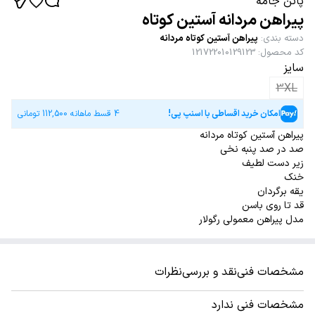
پاتن جامه
پیراهن مردانه آستین کوتاه
دسته بندی
:
پیراهن آستین کوتاه مردانه
کد محصول
:
121722010129123
سایز
3XL
امکان خرید اقساطی با اسنپ پی!
4 قسط ماهانه
112,500
تومانی
پیراهن آستین کوتاه مردانه
صد در صد پنبه نخی
زیر دست لطیف
خنک
یقه برگردان
قد تا روی باسن
مدل پیراهن معمولی رگولار
مشخصات فنی
نقد و بررسی
نظرات
مشخصات فنی ندارد