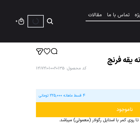
ژه
تماس با ما
مقالات
0
ه یقه فرنچ
کد محصول
:
121721010020135
4 قسط ماهانه
225,000
تومانی
ناموجود
تا روی کمر با استایل رگولار (معمولی) میباشد.