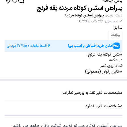
پاتن جامه
پیراهن آستین کوتاه مردنه یقه فرنچ
دسته بندی
:
پیراهن آستین کوتاه مردانه
کد محصول
:
121722010020292
سایز
3XL
امکان خرید اقساطی با اسنپ پی!
4 قسط ماهانه
237,500
تومانی
آستین کوتاه یقه فرنچ
دو دکمه
قد تا روی کمر
استایل رگولار (معمولی)
مشخصات فنی
نقد و بررسی
نظرات
مشخصات فنی ندارد
پیراهن آستین کوتاه مردانه تولید شرکت پاتن جامه می باشد.