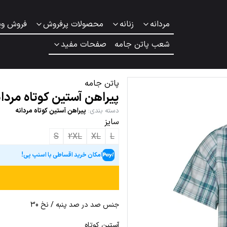
مردانه
زنانه
محصولات پرفروش
فروش وی
شعب پاتن جامه
صفحات مفید
پاتن جامه
پیراهن آستین کوتاه مردان
دسته بندی
:
پیراهن آستین کوتاه مردانه
سایز
S
2XL
XL
L
امکان خرید اقساطی با اسنپ پی!
جنس صد در صد پنبه / نخ 30
آستین کوتاه