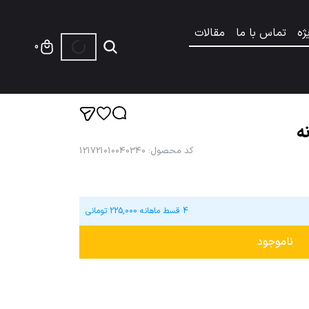
ژه
تماس با ما
مقالات
0
ه
کد محصول
:
121721010040340
4 قسط ماهانه
225,000
تومانی
ناموجود