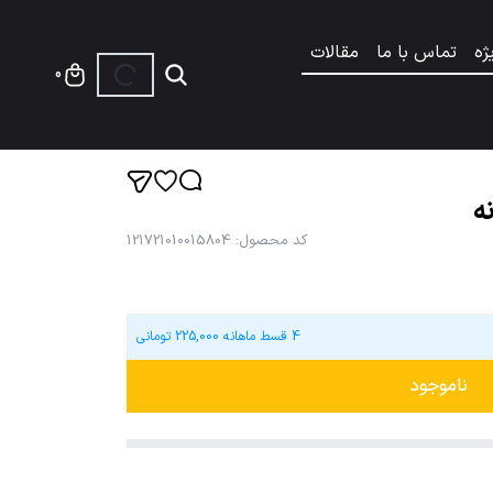
ژه
تماس با ما
مقالات
0
ه
کد محصول
:
121721010015804
4 قسط ماهانه
225,000
تومانی
ناموجود