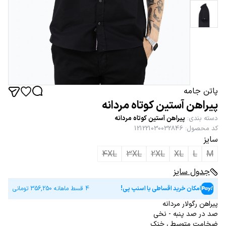
پاتن جامه
پیراهن آستین کوتاه مردانه
دسته بندی
:
پیراهن آستین کوتاه مردانه
کد محصول
:
121221030032846
سایز
4XL
3XL
2XL
XL
L
M
جدول سایز
امکان خرید اقساطی با اسنپ پی!
4 قسط ماهانه
356,250
تومانی
پیراهن رگولار مردانه
صد در صد پنبه - نخی
ضخامت متوسط ، خنک