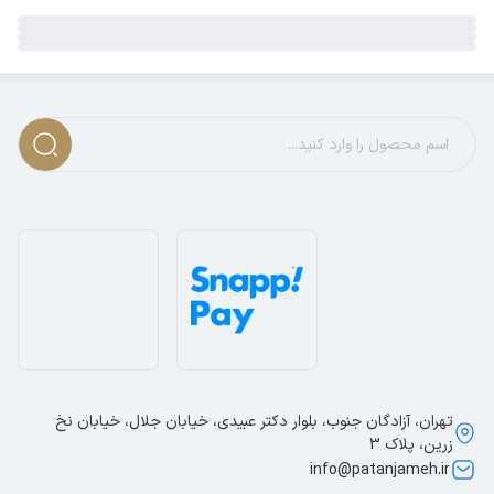
تهران، آزادگان جنوب، بلوار دکتر عبیدی، خیابان جلال، خیابان نخ
زرین، پلاک 3
info@patanjameh.ir