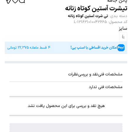
پاتن جامه
تیشرت آستین کوتاه زنانه
دسته بندی
:
تی شرت آستین کوتاه زنانه
کد محصول
:
131631010043665-L
سایز
L
امکان خرید اقساطی با اسنپ پی!
4 قسط ماهانه
22,375
تومانی
مشخصات فنی
نقد و بررسی
نظرات
مشخصات فنی ندارد
هیچ نقد و بررسی برای این محصول یافت نشد