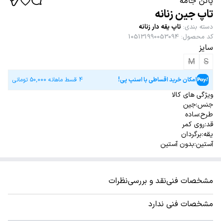
پاتن جامه
تاپ جین زنانه
دسته بندی
:
تاپ یقه دار زنانه
کد محصول
:
105131990053094
سایز
M
S
امکان خرید اقساطی با اسنپ پی!
4 قسط ماهانه
50,000
تومانی
ویژگی های کالا
جنس:جین
طرح:ساده
قد:روی کمر
یقه:برگردان
آستین:بدون آستین
مشخصات فنی
نقد و بررسی
نظرات
مشخصات فنی ندارد