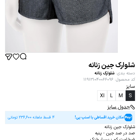
شلوارک جین زنانه
دسته بندی
:
شلوارک زنانه
کد محصول
:
119131040066096
سایز
Xl
L
M
S
جدول سایز
امکان خرید اقساطی با اسنپ پی!
4 قسط ماهانه
236,600
تومانی
شلوارک جین زنانه
صد در صد جین - پنبه
ضخامت کم - بسیار خنک