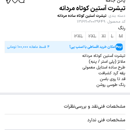
پاتن جامه
تیشرت آستین کوتاه مردانه
دسته بندی
:
تیشرت آستین کوتاه ساده مردانه
کد محصول
:
131621020039649
رنگ
3XL
2XL
Xl
L
M
امکان خرید اقساطی با اسنپ پی!
4 قسط ماهانه
100,000
تومانی
تیشرت آستین کوتاه مردانه
ملانژ (پلی استر / پنبه)
طرح ساده استایل معمولی
یقه گرد کشبافت
قد تا روی باسن
رنگ طوسی روشن
مشخصات فنی
نقد و بررسی
نظرات
مشخصات فنی ندارد